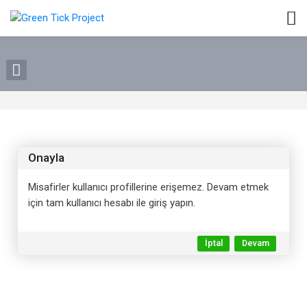
Skip to navigation
Skip to login form
Ana içeriğe git
Skip to footer
Onayla
Misafirler kullanıcı profillerine erişemez. Devam etmek
için tam kullanıcı hesabı ile giriş yapın.
İptal
Devam